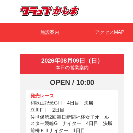
施設案内
アクセスMAP
2026年08月09日（日）
本日の営業案内
OPEN / 10:00
発売レース
和歌山記念GⅢ 4日目 決勝
立川FＩ 2日目
佐世保第2回毎日新聞社杯女子オール
スター競輪GⅠナイター 4日目 決勝
前橋ＦⅡナイター 1日目