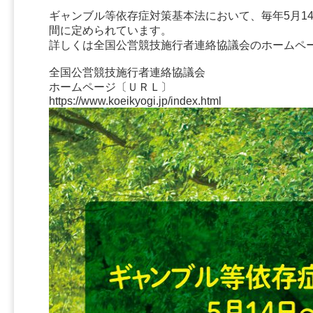
ギャンブル等依存症対策基本法において、毎年5月1
間に定められています。
詳しくは全国公営競技施行者連絡協議会のホームペ
全国公営競技施行者連絡協議会
ホームページ〔ＵＲＬ〕
https://www.koeikyogi.jp/index.html