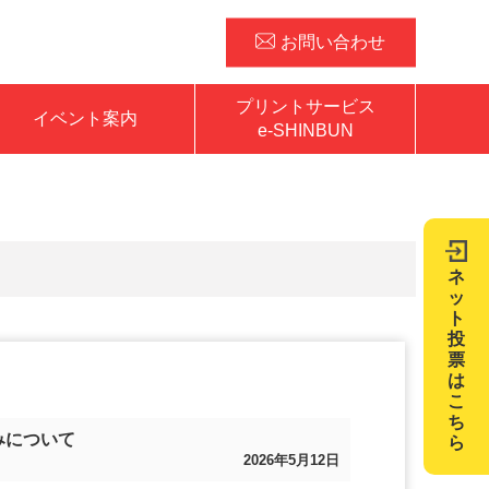
お問い合わせ
プリントサービス
イベント案内
e-SHINBUN
ネ
ッ
ト
投
票
は
こ
ち
みについて
ら
2026年5月12日