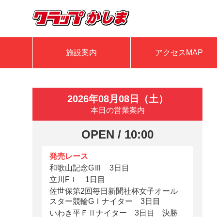
施設案内
アクセスMAP
2026年08月08日（土）
本日の営業案内
OPEN / 10:00
発売レース
和歌山記念GⅢ 3日目
立川FＩ 1日目
佐世保第2回毎日新聞社杯女子オール
スター競輪GⅠナイター 3日目
いわき平ＦⅡナイター 3日目 決勝