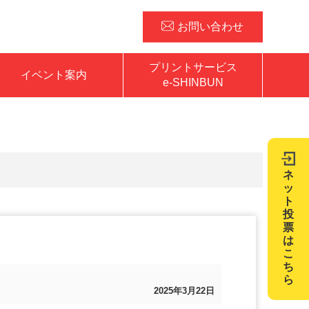
お問い合わせ
プリントサービス
イベント案内
e-SHINBUN
ネ
ッ
ト
投
票
は
こ
ち
ら
2025年3月22日