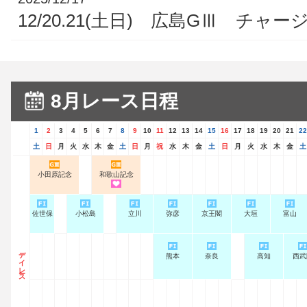
12/20.21(土日) 広島GⅢ チャ
8月レース日程
1
2
3
4
5
6
7
8
9
10
11
12
13
14
15
16
17
18
19
20
21
22
土
日
月
火
水
木
金
土
日
月
祝
水
木
金
土
日
月
火
水
木
金
土
小田原記念
和歌山記念
佐世保
小松島
立川
弥彦
京王閣
大垣
富山
デイレース
熊本
奈良
高知
西武