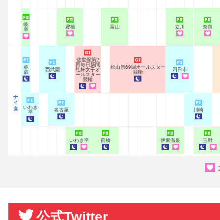
岐
豊橋
富山
立川
奈良
阜
佐世保第2
回毎日新聞
弥
松山第69回オールスター
西武園
社杯女子オ
四日市
彦
競輪
ールスター
競輪
ナイター
いわき
名古屋
川崎
平
いわき平
前橋
伊東温泉
玉野
公式Twitter