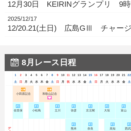
12月30日 KEIRINグランプリ 9
2025/12/17
12/20.21(土日) 広島GⅢ チャ
8月レース日程
1
2
3
4
5
6
7
8
9
10
11
12
13
14
15
16
17
18
19
20
21
22
土
日
月
火
水
木
金
土
日
月
祝
水
木
金
土
日
月
火
水
木
金
土
小田原記念
和歌山記念
佐世保
小松島
立川
弥彦
京王閣
大垣
富山
熊本
奈良
高知
西武