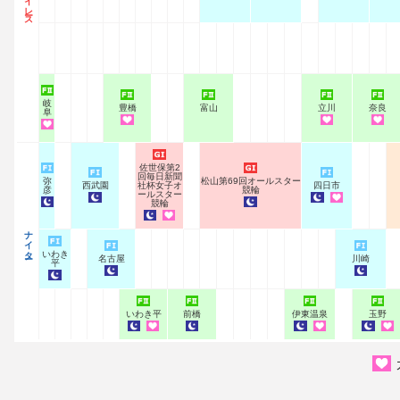
デイレース
岐
豊橋
富山
立川
奈良
阜
佐世保第2
回毎日新聞
弥
松山第69回オールスター
西武園
社杯女子オ
四日市
彦
競輪
ールスター
競輪
ナイター
いわき
名古屋
川崎
平
いわき平
前橋
伊東温泉
玉野