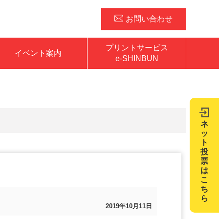
お問い合わせ
プリントサービス
イベント案内
e-SHINBUN
ネ
ッ
ト
投
票
は
こ
ち
ら
2019年10月11日