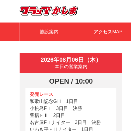
施設案内
アクセスMAP
2026年08月06日（木）
本日の営業案内
OPEN / 10:00
発売レース
和歌山記念GⅢ 1日目
小松島FＩ 3日目 決勝
豊橋ＦⅡ 2日目
名古屋FＩナイター 3日目 決勝
いわき平ＦⅡナイター 1日目