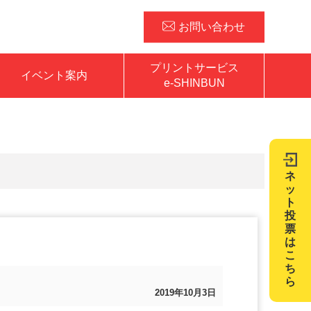
お問い合わせ
プリントサービス
イベント案内
e-SHINBUN
ネ
ッ
ト
投
票
は
こ
ち
ら
2019年10月3日