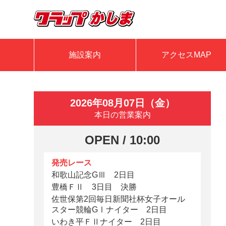
施設案内
アクセスMAP
2026年08月07日（金）
本日の営業案内
OPEN / 10:00
発売レース
和歌山記念GⅢ 2日目
豊橋ＦⅡ 3日目 決勝
佐世保第2回毎日新聞社杯女子オール
スター競輪GⅠナイター 2日目
いわき平ＦⅡナイター 2日目