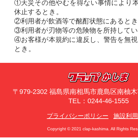
①天災その他やむを得ない事情により
休止するとき。
②利用者が飲酒等で酩酊状態にあると
③利用者が刃物等の危険物を所持して
④お客様が本規約に違反し、警告を無
とき。
〒979-2302 福島県南相馬市鹿島区南
TEL：0244-46-1555
プライバシーポリシー
施設利用
Copyright © 2021 clap-kashima. All Rights Res