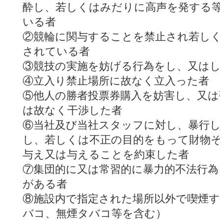
酔し、若しくはみだりに高声を発する
いる者
②競輪に関与することを禁止され若し
されている者
③競技の実施を妨げる行為をし、又は
④立入り禁止場所に故なく立入った者
⑤他人の勝者投票券購入を妨害し、又は
は故なく干渉した者
⑥当社及び当社スタッフに対し、暴行
し、若しくは不正の目的をもって財物
与え又は与えることを約束した者
⑦集団的に又は常習的に暴力的不法行為
がある者
⑧施設内で指定された場所以外で喫煙す
バコ、無煙タバコ等を含む）